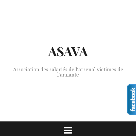
Aller
au
contenu
ASAVA
Association des salariés de l'arsenal victimes de
l'amiante